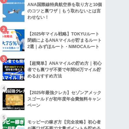
ANA国際線特典航空券を取り方と10個
のコツと裏ワザ｜もう取れないとは言
わせない！
2
【2025年マイル戦略】TOKYUルート
閉鎖によるANAマイルが貯まるルート
2選｜みずほルート・NIMOCAルート
3
【超簡単】ANAマイルの貯め方｜初心
者でも裏ワザ不要で年間50万マイル貯
めるおすすめ方法
4
【2025年最強クレカ】セゾンアメック
スゴールドが初年度年会費無料キャン
ペーン
5
モッピーの稼ぎ方【完全攻略】初心者
が裏ワザ不要で大量ポイントを貯める