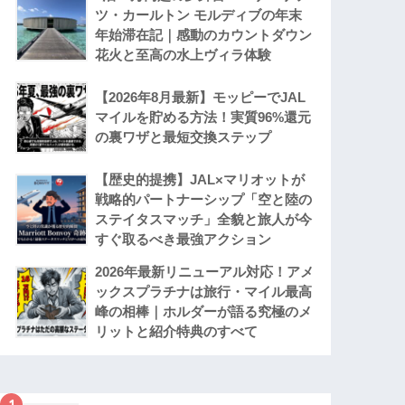
ツ・カールトン モルディブの年末
年始滞在記｜感動のカウントダウン
花火と至高の水上ヴィラ体験
【2026年8月最新】モッピーでJAL
マイルを貯める方法！実質96%還元
の裏ワザと最短交換ステップ
【歴史的提携】JAL×マリオットが
戦略的パートナーシップ「空と陸の
ステイタスマッチ」全貌と旅人が今
すぐ取るべき最強アクション
2026年最新リニューアル対応！アメ
ックスプラチナは旅行・マイル最高
峰の相棒｜ホルダーが語る究極のメ
リットと紹介特典のすべて
1