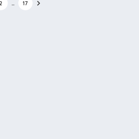
2
…
17