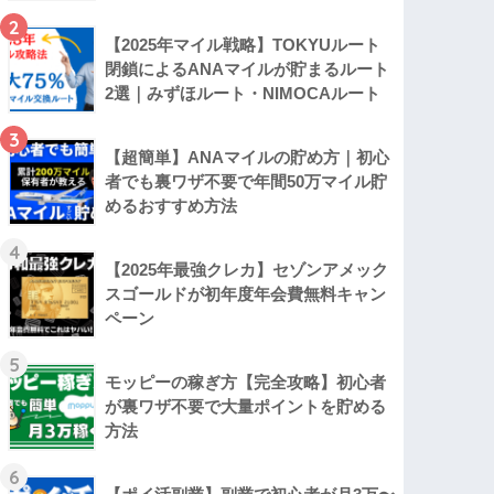
2
【2025年マイル戦略】TOKYUルート
閉鎖によるANAマイルが貯まるルート
2選｜みずほルート・NIMOCAルート
3
【超簡単】ANAマイルの貯め方｜初心
者でも裏ワザ不要で年間50万マイル貯
めるおすすめ方法
4
【2025年最強クレカ】セゾンアメック
スゴールドが初年度年会費無料キャン
ペーン
5
モッピーの稼ぎ方【完全攻略】初心者
が裏ワザ不要で大量ポイントを貯める
方法
6