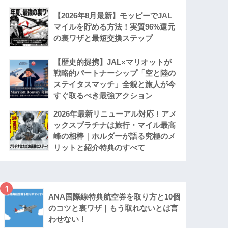
【2026年8月最新】モッピーでJAL
マイルを貯める方法！実質96%還元
の裏ワザと最短交換ステップ
【歴史的提携】JAL×マリオットが
戦略的パートナーシップ「空と陸の
ステイタスマッチ」全貌と旅人が今
すぐ取るべき最強アクション
2026年最新リニューアル対応！アメ
ックスプラチナは旅行・マイル最高
峰の相棒｜ホルダーが語る究極のメ
リットと紹介特典のすべて
1
ANA国際線特典航空券を取り方と10個
のコツと裏ワザ｜もう取れないとは言
わせない！