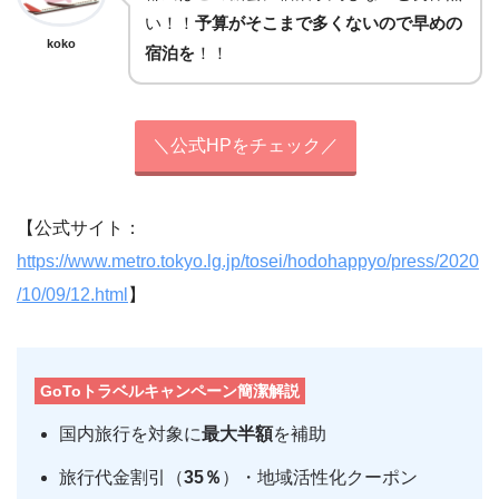
い！！
予算がそこまで多くないので早めの
koko
宿泊を
！！
＼公式HPをチェック／
【公式サイト：
https://www.metro.tokyo.lg.jp/tosei/hodohappyo/press/2020
/10/09/12.html
】
GoToトラベルキャンペーン簡潔解説
国内旅行を対象に
最大半額
を補助
旅行代金割引（
35％
）・地域活性化クーポン