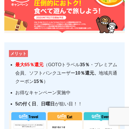
メリット
最大65％還元
（GOTOトラベル
35％
・プレミアム
会員、ソフトバンクユーザー
10％還元、
地域共通
クーポン
15％
）
お得なキャンペーン実施中
5の付く日
、
日曜日
が狙い目！！