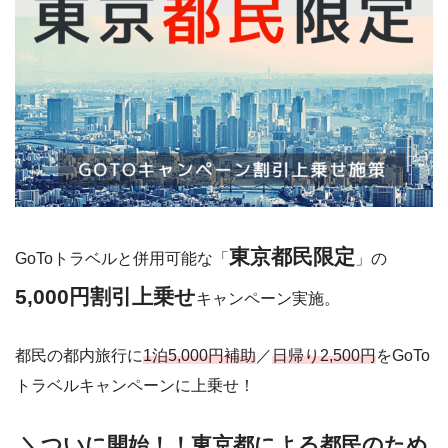
東京都民限定
GoToトラベルと併用可能な「
」の
5,000円割引上乗せ
キャンペーン実施。
都民の都内旅行に
1泊5,000円補助
／
日帰り2,500円
をGoTo
トラベルキャンペーンに上乗せ！
＼ついに開始！！東京都による都民のため