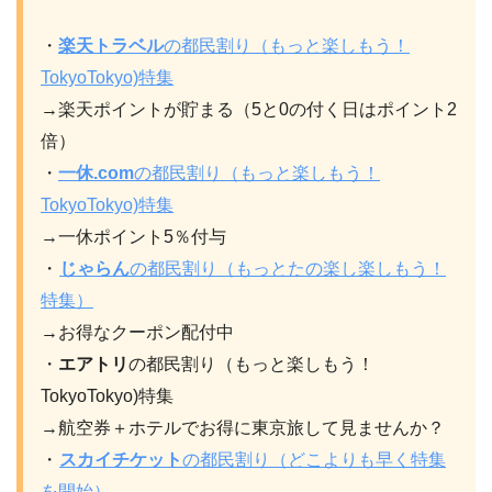
・
楽天トラベル
の都民割り（もっと楽しもう！
TokyoTokyo)特集
→楽天ポイントが貯まる（5と0の付く日はポイント2
倍）
・
一休.com
の都民割り
（もっと楽しもう！
TokyoTokyo)
特集
→一休ポイント5％付与
・
じゃらん
の都民割り（もっとたの楽し楽しもう！
特集）
→お得なクーポン配付中
・
エアトリ
の都民割り（もっと楽しもう！
TokyoTokyo)特集
→航空券＋ホテルでお得に東京旅して見ませんか？
・
スカイチケット
の都民割り（どこよりも早く特集
を開始）