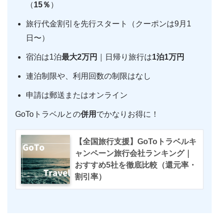
（
15％
）
旅行代金割引を先行スタート（クーポンは9月1
日〜）
宿泊は1泊
最大2万円
｜日帰り旅行は
1泊1万円
連泊制限や、利用回数の制限はなし
申請は郵送またはオンライン
GoToトラベルとの
併用
でかなりお得に！
【全国旅行支援】GoToトラベルキ
ャンペーン旅行会社ランキング｜
おすすめ5社を徹底比較（還元率・
割引率）