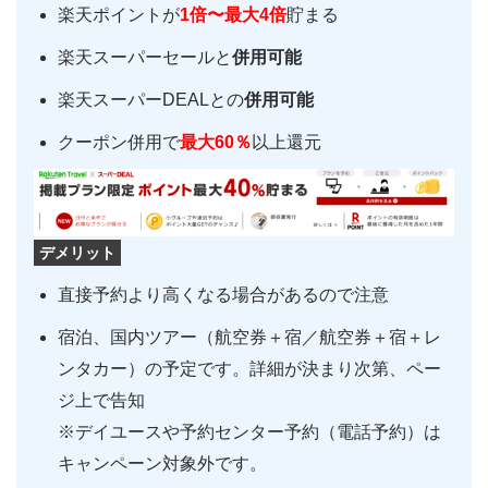
楽天ポイントが
1倍〜最大4倍
貯まる
楽天スーパーセールと
併用可能
楽天スーパーDEALとの
併用可能
クーポン併用で
最大60％
以上還元
デメリット
直接予約より高くなる場合があるので注意
宿泊、国内ツアー（航空券＋宿／航空券＋宿＋レ
ンタカー）の予定です。詳細が決まり次第、ペー
ジ上で告知
※デイユースや予約センター予約（電話予約）は
キャンペーン対象外です。