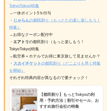
TokyoTokyo)
特集
→一休ポイント5％付与
・
じゃらん
の都民割り（もっとたの楽し楽しもう！
特集）
→お得なクーポン配付中
・
エアトリ
の都民割り（もっと楽しもう！
TokyoTokyo)特集
→航空券＋ホテルでお得に東京旅して見ませんか？
・
スカイチケット
の都民割り（どこよりも早く特集
を開始）
それぞれ特典内容が異なるので要チェック！
【都民割り】もっとTokyoの利
用・予約方法｜割引やセール、お
すすめ旅行会社の特集