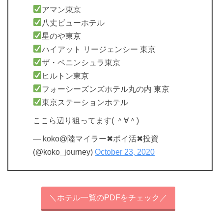
アマン東京
八丈ビューホテル
星のや東京
ハイアット リージェンシー 東京
ザ・ペニンシュラ東京
ヒルトン東京
フォーシーズンズホテル丸の内 東京
東京ステーションホテル
ここら辺り狙ってます( ＾∀＾)
— koko@陸マイラー✖︎ポイ活✖︎投資
(@koko_journey)
October 23, 2020
＼ホテル一覧のPDFをチェック／