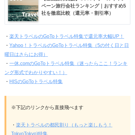
ペーン旅行会社ランキング｜おすすめ5
社を徹底比較（還元率・割引率）
・
楽天トラベルのGoToトラベル特集で還元率大幅UP！
・
Yahoo！トラベルのGoToトラベル特集（5の付く日と日
曜日はさらにお得）
・
一休.comのGoToトラベル特集（迷ったらここ！ランキ
ング形式でわかりやすい！）
・
HISのGoToトラベル特集
※下記のリンクから直接飛べます
・
楽天トラベルの都民割り（もっと楽しもう！
TokyoTokyo)特集