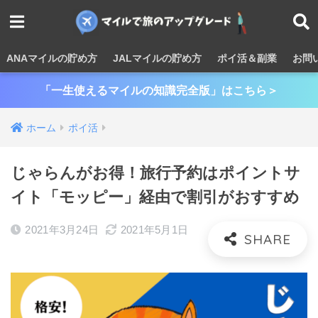
ANAマイルの貯め方
JALマイルの貯め方
ポイ活＆副業
お問
「一生使えるマイルの知識完全版」はこちら＞
ホーム
ポイ活
じゃらんがお得！旅行予約はポイントサ
イト「モッピー」経由で割引がおすすめ
2021年3月24日
2021年5月1日