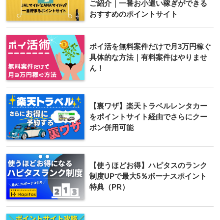
ご紹介｜一番お小遣い稼ぎができる
おすすめのポイントサイト
ポイ活を無料案件だけで月3万円稼ぐ
具体的な方法｜有料案件はやりませ
ん！
【裏ワザ】楽天トラベルレンタカー
をポイントサイト経由でさらにクー
ポン併用可能
【使うほどお得】ハピタスのランク
制度UPで最大5％ボーナスポイント
特典（PR）