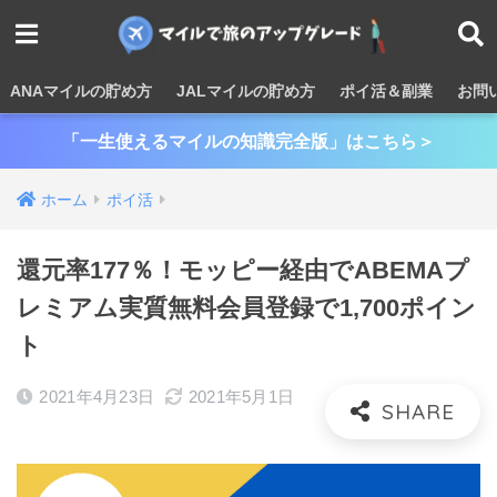
ANAマイルの貯め方
JALマイルの貯め方
ポイ活＆副業
お問
「一生使えるマイルの知識完全版」はこちら＞
ホーム
ポイ活
還元率177％！モッピー経由でABEMAプ
レミアム実質無料会員登録で1,700ポイン
ト
2021年4月23日
2021年5月1日