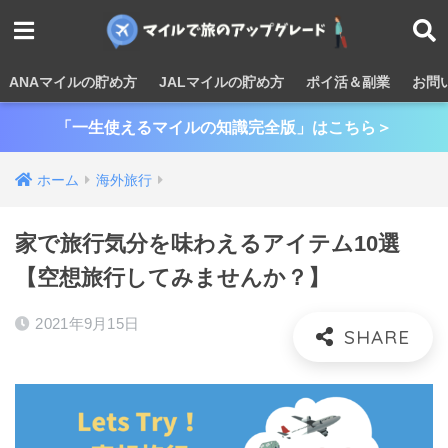
ANAマイルの貯め方
JALマイルの貯め方
ポイ活＆副業
お問
「一生使えるマイルの知識完全版」はこちら＞
ホーム
海外旅行
家で旅行気分を味わえるアイテム10選
【空想旅行してみませんか？】
2021年9月15日