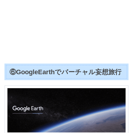
⑥GoogleEarthでバーチャル妄想旅行