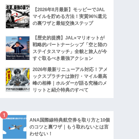
【2026年8月最新】モッピーでJAL
マイルを貯める方法！実質96%還元
の裏ワザと最短交換ステップ
【歴史的提携】JAL×マリオットが
戦略的パートナーシップ「空と陸の
ステイタスマッチ」全貌と旅人が今
すぐ取るべき最強アクション
2026年最新リニューアル対応！アメ
ックスプラチナは旅行・マイル最高
峰の相棒｜ホルダーが語る究極のメ
リットと紹介特典のすべて
1
ANA国際線特典航空券を取り方と10個
のコツと裏ワザ｜もう取れないとは言
わせない！