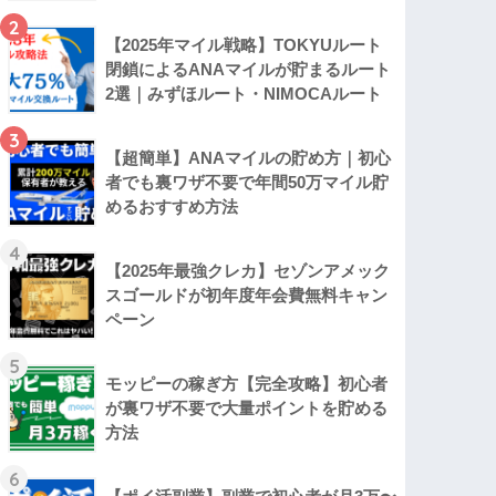
2
【2025年マイル戦略】TOKYUルート
閉鎖によるANAマイルが貯まるルート
2選｜みずほルート・NIMOCAルート
3
【超簡単】ANAマイルの貯め方｜初心
者でも裏ワザ不要で年間50万マイル貯
めるおすすめ方法
4
【2025年最強クレカ】セゾンアメック
スゴールドが初年度年会費無料キャン
ペーン
5
モッピーの稼ぎ方【完全攻略】初心者
が裏ワザ不要で大量ポイントを貯める
方法
6