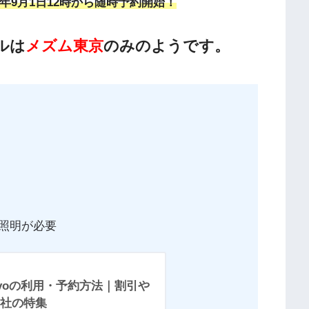
22年9月1日12時から随時予約開始！
ルは
メズム東京
のみのようです。
助
性照明が必要
yoの利用・予約方法｜割引や
会社の特集