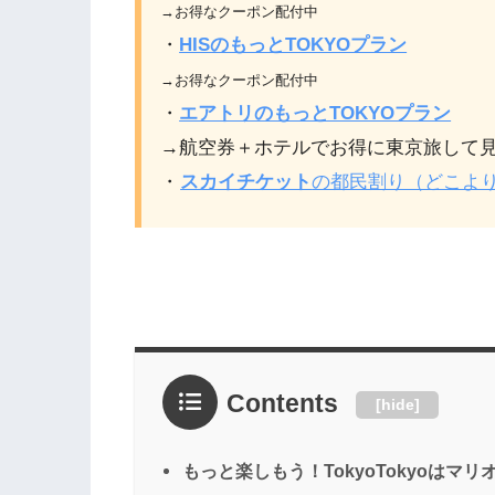
→お得なクーポン配付中
・
HISのもっとTOKYOプラン
→お得なクーポン配付中
・
エアトリのもっとTOKYOプラン
→航空券＋ホテルでお得に東京旅して
・
スカイチケット
の都民割り（どこよ
Contents
[
hide
]
もっと楽しもう！TokyoTokyoはマ