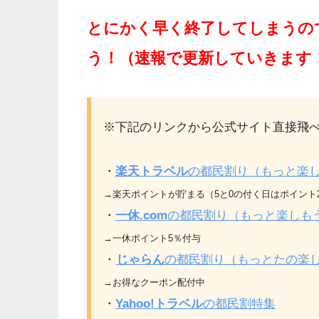
とにかく早く終了してしまうの
う！（速報で更新していきます
※下記のリンクから公式サイト直接飛
・
楽天トラベル
の都民割り（もっと楽しもう
→楽天ポイントが貯まる（5と0の付く日はポイント
・
一休.com
の都民割り
（もっと楽しもう！T
→一休ポイント5％付与
・
じゃらん
の都民割り（もっとたの楽
→お得なクーポン配付中
・
Yahoo!トラベル
の都民割特集