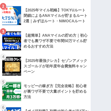
2
【2025年マイル戦略】TOKYUルート
閉鎖によるANAマイルが貯まるルート
2選｜みずほルート・NIMOCAルート
3
【超簡単】ANAマイルの貯め方｜初心
者でも裏ワザ不要で年間50万マイル貯
めるおすすめ方法
4
【2025年最強クレカ】セゾンアメック
スゴールドが初年度年会費無料キャン
ペーン
5
モッピーの稼ぎ方【完全攻略】初心者
が裏ワザ不要で大量ポイントを貯める
方法
6