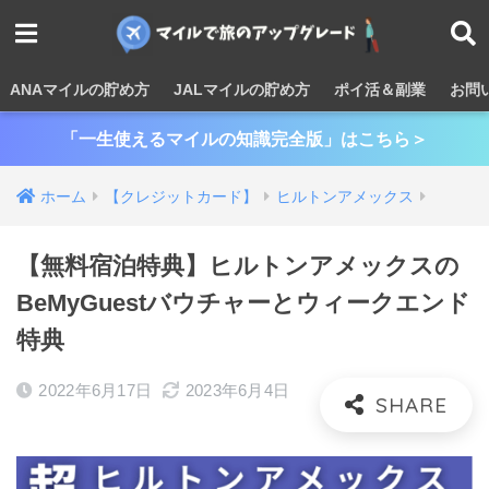
ANAマイルの貯め方
JALマイルの貯め方
ポイ活＆副業
お問
「一生使えるマイルの知識完全版」はこちら＞
ホーム
【クレジットカード】
ヒルトンアメックス
【無料宿泊特典】ヒルトンアメックスの
BeMyGuestバウチャーとウィークエンド
特典
2022年6月17日
2023年6月4日