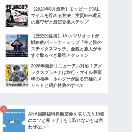
【2026年8月最新】モッピーでJAL
マイルを貯める方法！実質96%還元
の裏ワザと最短交換ステップ
【歴史的提携】JAL×マリオットが
戦略的パートナーシップ「空と陸の
ステイタスマッチ」全貌と旅人が今
すぐ取るべき最強アクション
2026年最新リニューアル対応！アメ
ックスプラチナは旅行・マイル最高
峰の相棒｜ホルダーが語る究極のメ
リットと紹介特典のすべて
1
ANA国際線特典航空券を取り方と10個
のコツと裏ワザ｜もう取れないとは言
わせない！