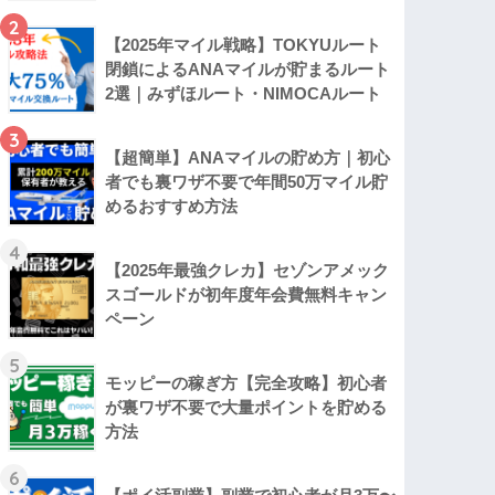
2
【2025年マイル戦略】TOKYUルート
閉鎖によるANAマイルが貯まるルート
2選｜みずほルート・NIMOCAルート
3
【超簡単】ANAマイルの貯め方｜初心
者でも裏ワザ不要で年間50万マイル貯
めるおすすめ方法
4
【2025年最強クレカ】セゾンアメック
スゴールドが初年度年会費無料キャン
ペーン
5
モッピーの稼ぎ方【完全攻略】初心者
が裏ワザ不要で大量ポイントを貯める
方法
6