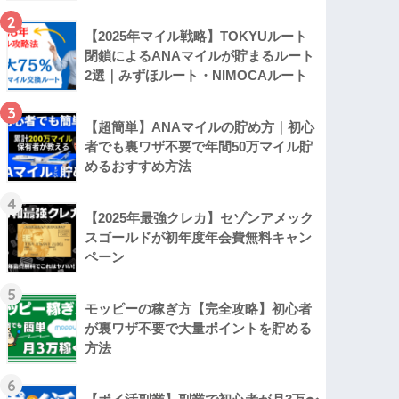
2
【2025年マイル戦略】TOKYUルート
閉鎖によるANAマイルが貯まるルート
2選｜みずほルート・NIMOCAルート
3
【超簡単】ANAマイルの貯め方｜初心
者でも裏ワザ不要で年間50万マイル貯
めるおすすめ方法
4
【2025年最強クレカ】セゾンアメック
スゴールドが初年度年会費無料キャン
ペーン
5
モッピーの稼ぎ方【完全攻略】初心者
が裏ワザ不要で大量ポイントを貯める
方法
6