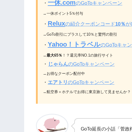
一休
.com
・
のGoToキャンペーン
→
一休ポイント
5
％付与
Relux
・
の紹介クーポンコード
10％
が
→GoTo割引にプラスして10％と驚愕の割引
Yahoo
！トラベル
・
のGoToキャ
→
最大
65
％
！？
還元率
NO.1
の旅行サイト
・
じゃらん
のGoToキャンペーン
→
お得なクーポン配付中
・
エアトリ
のGoToキャンペーン
→
航空券＋ホテルでお得に東京旅して見ませんか？
GoTo延長の小話「菅