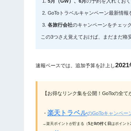
5月（GW）、6月
の予約を入れてお
GoToトラベルキャンペーン最新情報
各旅行会社
のキャンペーンをチェッ
この3つさえ覚えておけば、まだまだ格
202
速報ベースでは、追加予算を計上し
【お得なリンク集を公開！GoToの全て
楽天トラベル
・
のGoToキャンペー
→
楽天ポイントが貯まる（
5
と
0
の付く日
はポイント