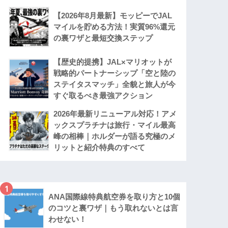
【2026年8月最新】モッピーでJAL
マイルを貯める方法！実質96%還元
の裏ワザと最短交換ステップ
【歴史的提携】JAL×マリオットが
戦略的パートナーシップ「空と陸の
ステイタスマッチ」全貌と旅人が今
すぐ取るべき最強アクション
2026年最新リニューアル対応！アメ
ックスプラチナは旅行・マイル最高
峰の相棒｜ホルダーが語る究極のメ
リットと紹介特典のすべて
1
ANA国際線特典航空券を取り方と10個
のコツと裏ワザ｜もう取れないとは言
わせない！