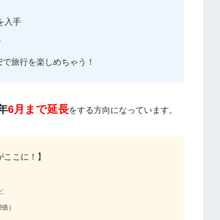
く
を入手
ク
安で旅行を楽しめちゃう！
1年
6月まで延長
をする方向になっています。
がここに！】
ン
2
倍）