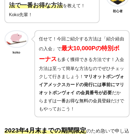
法で一番お得な方法
を教えて！
初心者
Koko先輩！
任せて！今回ご紹介する方法は「紹介経由
最大10,000Pの特別ボ
の入会」で
koko
ーナス
も多く獲得できる方法です！入会
方法は至って簡単な方法なのでぜひチェッ
クして行きましょう！
マリオットボンヴォ
イアメックスカードの発行には事前にマリ
オットボンヴォイ の会員番号が必要
だか
らまずは
一番お得な無料の会員登録
だけで
もやっておこう！
2023年4月末までの期間限定
のため急いで申し込