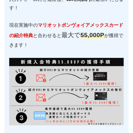
す！
現在実施中の
マリオットボンヴォイ
アメックスカード
最大で
55
,000P
の紹介特典
と合わせると
が獲得で
きます！