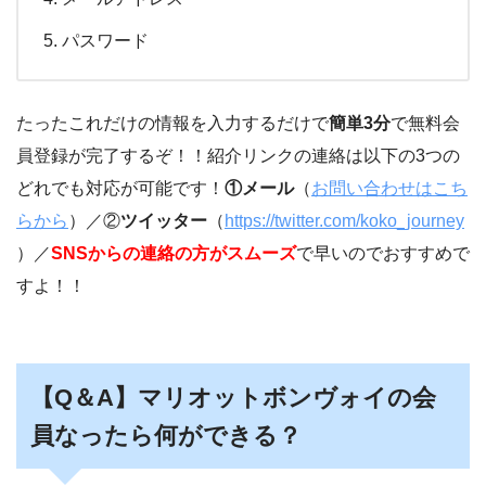
パスワード
たったこれだけの情報を入力するだけで
簡単3分
で無料会
員登録が完了するぞ！！紹介リンクの連絡は以下の3つの
どれでも対応が可能です！
①メール
（
お問い合わせはこち
らから
）／②
ツイッター
（
https://twitter.com/koko_journey
）／
SNSからの連絡の方がスムーズ
で早いのでおすすめで
すよ！！
【Q＆A】マリオットボンヴォイの会
員なったら何ができる？