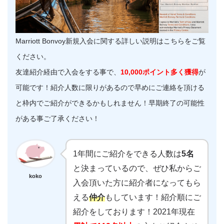
Marriott Bonvoy新規入会に関する詳しい説明はこちらをご覧
ください。
友達紹介経由で入会をする事で、
10,000ポイント多く獲得
が
可能です！紹介人数に限りがあるので早めにご連絡を頂ける
と枠内でご紹介ができるかもしれません！早期終了の可能性
がある事ご了承ください！
1年間にご紹介をできる人数は
5名
と決まっているので、ぜひ私からご
koko
入会頂いた方に紹介者になってもら
える
仲介
もしています！紹介順にご
紹介をしております！2021年現在