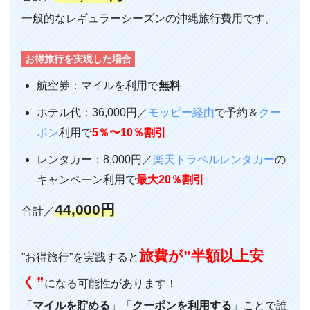
一般的なレギュラーシーズンの沖縄旅行費用です。
お得旅行を実現した場合
航空券：マイルを利用で
無料
ホテル代：36,000円／
モッピー経由
で予約＆
クー
ポン
利用で
5％〜10％割引
レンタカー：8,000円／
楽天トラベルレンタカー
の
キャンペーン利用で
最大20％割引
44,000円
合計／
旅費が”半額以上安
”お得旅行”を実践すると
く”
になる可能性があります！
「
マイルを貯める
」「
クーポンを利用する
」ことで誰