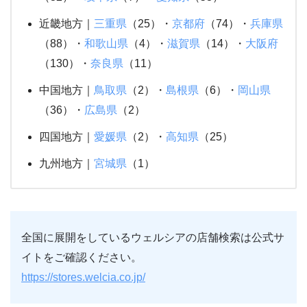
近畿地方｜
三重県
（25）・
京都府
（74）・
兵庫県
（88）・
和歌山県
（4）・
滋賀県
（14）・
大阪府
（130）・
奈良県
（11）
中国地方｜
鳥取県
（2）・
島根県
（6）・
岡山県
（36）・
広島県
（2）
四国地方｜
愛媛県
（2）・
高知県
（25）
九州地方｜
宮城県
（1）
全国に展開をしているウェルシアの店舗検索は公式サ
イトをご確認ください。
https://stores.welcia.co.jp/