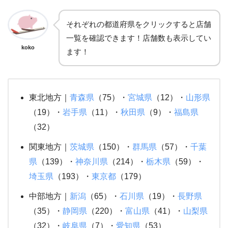
それぞれの都道府県をクリックすると店舗
一覧を確認できます！店舗数も表示してい
koko
ます！
東北地方｜
青森県
（75）・
宮城県
（12）・
山形県
（19）・
岩手県
（11）・
秋田県
（9）・
福島県
（32）
関東地方｜
茨城県
（150）・
群馬県
（57）・
千葉
県
（139）・
神奈川県
（214）・
栃木県
（59）・
埼玉県
（193）・
東京都
（179）
中部地方｜
新潟
（65）・
石川県
（19）・
長野県
（35）・
静岡県
（220）・
富山県
（41）・
山梨県
（32）・
岐阜県
（7）・
愛知県
（53）