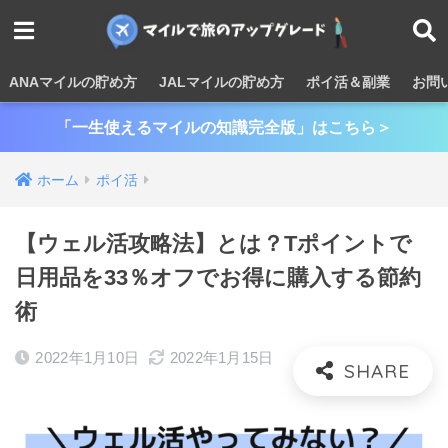
ANAマイルの貯め方
JALマイルの貯め方
ポイ活＆副業
お問
「一生使えるマイルの知識完全版」はこちら＞
ホーム
ポイ活
【ウェル活攻略法】とは？Tポイントで
日用品を33％オフでお得に購入する節約
術
2022年1月10日
2022年1月15日