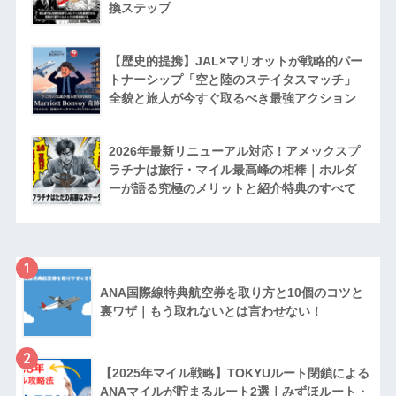
換ステップ
【歴史的提携】JAL×マリオットが戦略的パー
トナーシップ「空と陸のステイタスマッチ」
全貌と旅人が今すぐ取るべき最強アクション
2026年最新リニューアル対応！アメックスプ
ラチナは旅行・マイル最高峰の相棒｜ホルダ
ーが語る究極のメリットと紹介特典のすべて
1
ANA国際線特典航空券を取り方と10個のコツと
裏ワザ｜もう取れないとは言わせない！
2
【2025年マイル戦略】TOKYUルート閉鎖による
ANAマイルが貯まるルート2選｜みずほルート・