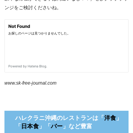
ンジをご検討くださいね。
www.sk-free-journal.com
ハレクラニ沖縄のレストランは「
洋食
」
「
日本食
」「
バー
」など豊富