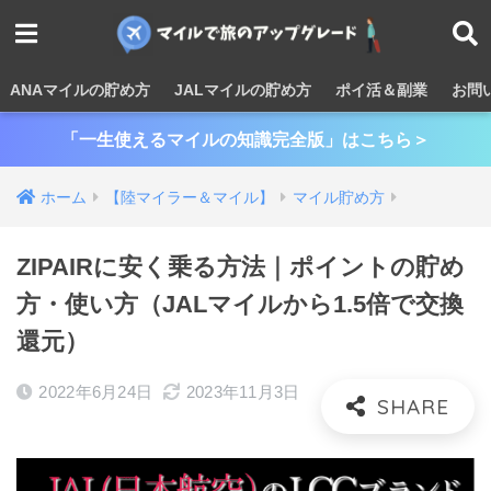
ANAマイルの貯め方
JALマイルの貯め方
ポイ活＆副業
お問
「一生使えるマイルの知識完全版」はこちら＞
ホーム
【陸マイラー＆マイル】
マイル貯め方
ZIPAIRに安く乗る方法｜ポイントの貯め
方・使い方（JALマイルから1.5倍で交換
還元）
2022年6月24日
2023年11月3日